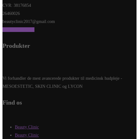
CVR: 38176854
26460026
beautyclinic2017@gmail.com
Send os en besked
Produkter
Vi forhandler de mest avancerede produkter til medicinsk hudpleje -
MESOESTETIC, SKIN CLINIC og LYCON
Find os
Beauty Clinic
Beauty Clinic