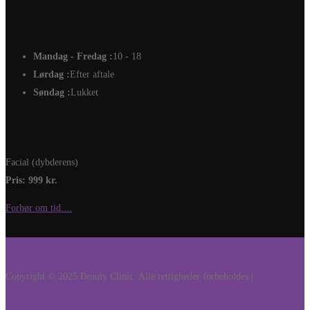
Mandag - Fredag :
10 - 18
Lørdag :
Efter aftale
Søndag :
Lukket
Facial (dybderens)
Pris: 999 kr.
Forhør om tid....
Copyright © 2025 Beauty Clinic. Alle rettigheder forbeholdes |