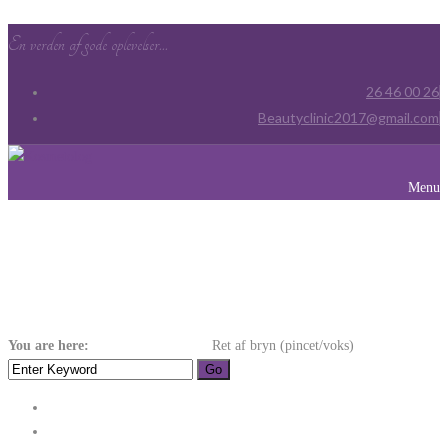
En verden af gode oplevelser...
26 46 00 26
Beautyclinic2017@gmail.com
Menu
Ret Af Bryn
(pincet/voks)
You are here:
Home
Bryn & Vipper
Ret af bryn (pincet/voks)