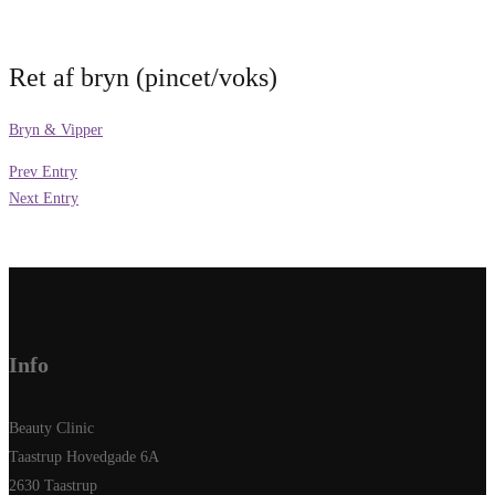
Ret af bryn (pincet/voks)
Bryn & Vipper
Prev Entry
Next Entry
Info
Beauty Clinic
Taastrup Hovedgade 6A
2630 Taastrup