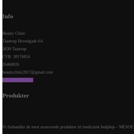
Info
Beauty Clinic
Taastrup Hovedgade 6A
2630 Taastrup
CVR: 38176854
26460026
beautyclinic2017@gmail.com
Send os en besked
Produkter
Vi forhandler de mest avancerede produkter til medicinsk hudpleje - 