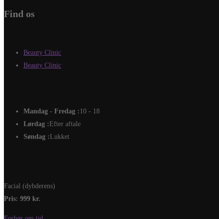
Find os
Beauty Clinic
Beauty Clinic
Mandag - Fredag :
10 - 18
Lørdag :
Efter aftale
Søndag :
Lukket
Facial (dybderens)
Pris: 999 kr.
Forhør om tid....