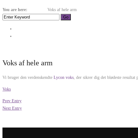
You are here:
Home
Voks
Voks af hele arm
Voks af hele arm
Vi bruger den verdenskendte
Lycon voks
, der sikrer dig det blødeste resultat
Voks
Prev Entry
Next Entry