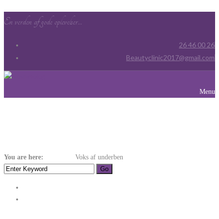
En verden af gode oplevelser...
26 46 00 26
Beautyclinic2017@gmail.com
Menu
Voks Af Underben
You are here:
Home
Voks
Voks af underben