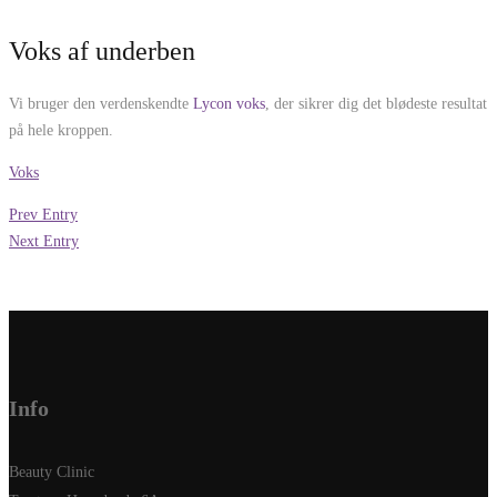
Voks af underben
Vi bruger den verdenskendte
Lycon voks
, der sikrer dig det blødeste resultat
på hele kroppen.
Voks
Prev Entry
Next Entry
Info
Beauty Clinic