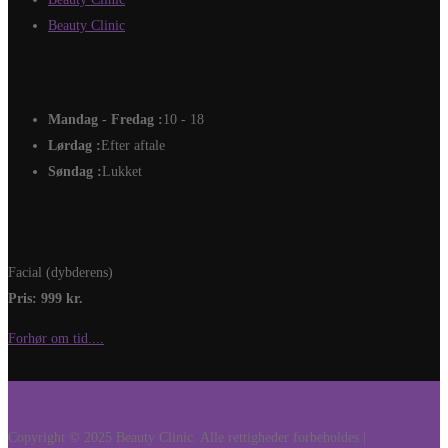
Beauty Clinic
Mandag - Fredag :
10 - 18
Lørdag :
Efter aftale
Søndag :
Lukket
Facial (dybderens)
Pris: 999 kr.
Forhør om tid....
Copyright © 2025 Beauty Clinic. Alle rettigheder forbeholdes |