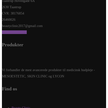
Taastrup Hovedgade 6A
2630 Taastrup
CVR: 38176854
26460026
beautyclinic2017@gmail.com
Send os en besked
Produkter
Vi forhandler de mest avancerede produkter til medicinsk hudpleje -
MESOESTETIC, SKIN CLINIC og LYCON
Find os
Beauty Clinic