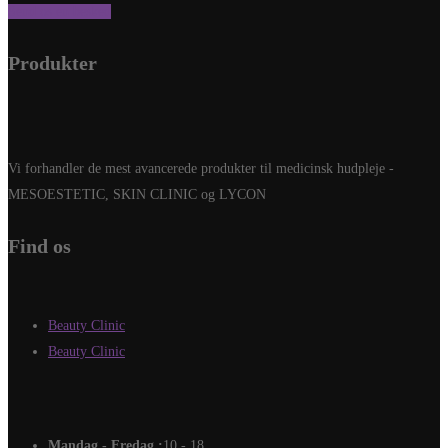
Send os en besked
Produkter
Vi forhandler de mest avancerede produkter til medicinsk hudpleje -
MESOESTETIC, SKIN CLINIC og LYCON
Find os
Beauty Clinic
Beauty Clinic
Mandag - Fredag :
10 - 18