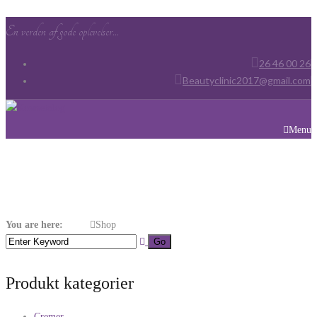
En verden af gode oplevelser...
26 46 00 26
Beautyclinic2017@gmail.com
Menu
Shop
You are here:
Home
Shop
Produkt kategorier
Cremer