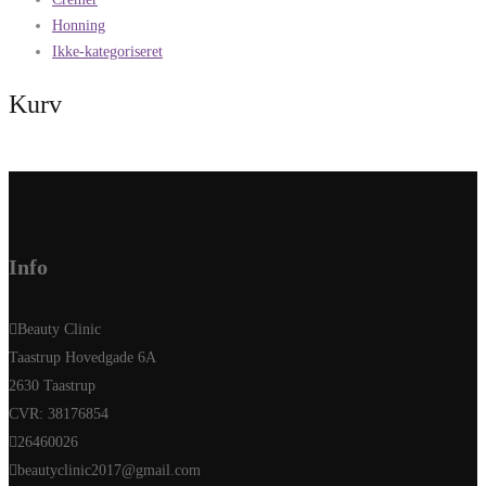
Honning
Ikke-kategoriseret
Kurv
Info
Beauty Clinic
Taastrup Hovedgade 6A
2630 Taastrup
CVR: 38176854
26460026
beautyclinic2017@gmail.com