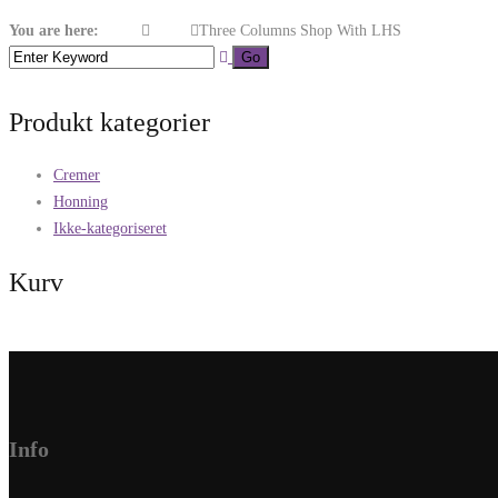
You are here:
Home
Shop1
Three Columns Shop With LHS
Produkt kategorier
Cremer
Honning
Ikke-kategoriseret
Kurv
Info