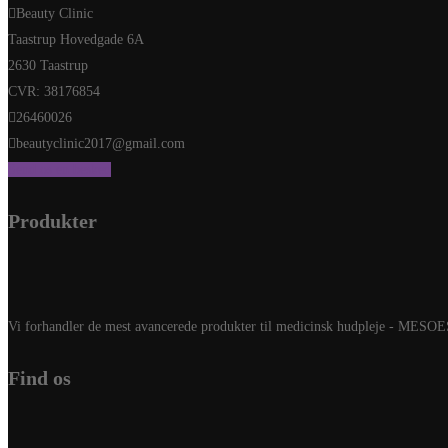
Beauty Clinic
Taastrup Hovedgade 6A
2630 Taastrup
CVR: 38176854
26460026
beautyclinic2017@gmail.com
Send os en besked
Produkter
Vi forhandler de mest avancerede produkter til medicinsk hudpleje - 
Find os