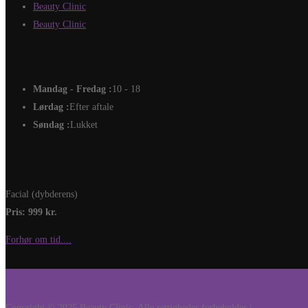
Beauty Clinic
Beauty Clinic
Mandag - Fredag :
10 - 18
Lørdag :
Efter aftale
Søndag :
Lukket
Facial (dybderens)
Pris: 999 kr.
Forhør om tid....
Copyright © 2025 Beauty Clinic. Alle rettigheder forbeholdes |