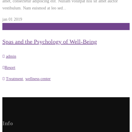
amet, consectetur adipiscing elit. Nullam volutpat nisi sit amet auctor
vestibulum. Nam euismod at leo sed...
jan 01
2019
0
Spas and the Psychology of Well-Being
admin
Resort
Treatment
,
wellness-center
Info