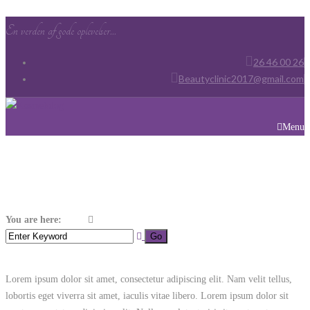
En verden af gode oplevelser...
26 46 00 26
Beautyclinic2017@gmail.com
Menu
Tag:
Resort
You are here:
Home
Resort
Lorem ipsum dolor sit amet, consectetur adipiscing elit. Nam velit tellus,
lobortis eget viverra sit amet, iaculis vitae libero. Lorem ipsum dolor sit