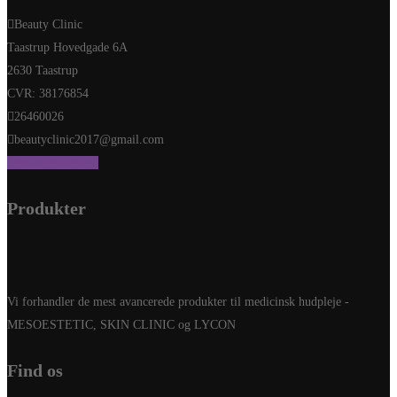
Beauty Clinic
Taastrup Hovedgade 6A
2630 Taastrup
CVR: 38176854
26460026
beautyclinic2017@gmail.com
Send os en besked
Produkter
Vi forhandler de mest avancerede produkter til medicinsk hudpleje -
MESOESTETIC, SKIN CLINIC og LYCON
Find os