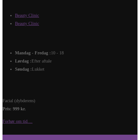
Beauty Clinic
Beauty Clinic
Mandag - Fredag :
10 - 18
Lørdag :
Efter aftale
Søndag :
Lukket
Facial (dybderens)
Pris: 999 kr.
Forhør om tid....