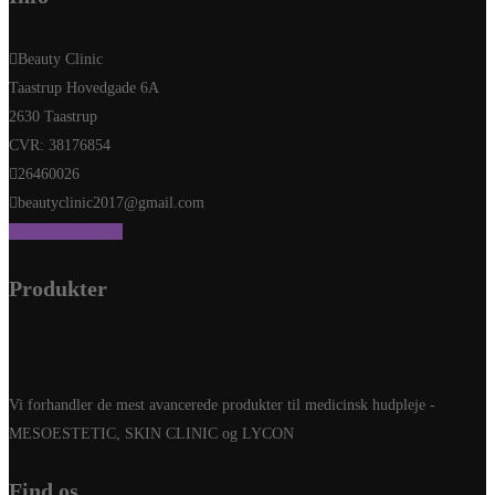
Beauty Clinic
Taastrup Hovedgade 6A
2630 Taastrup
CVR: 38176854
26460026
beautyclinic2017@gmail.com
Send os en besked
Produkter
Vi forhandler de mest avancerede produkter til medicinsk hudpleje -
MESOESTETIC, SKIN CLINIC og LYCON
Find os