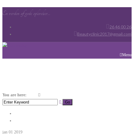
En verden af gode oplevelser...
26 46 00 26
Beautyclinic2017@gmail.com
Menu
Kategori:
Medical
You are here:
Home
medical
jan 01
2019