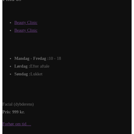
Beauty Clinic
Beauty Clinic
Mandag - Fredag :
10 - 18
Lørdag :
Efter aftale
Søndag :
Lukket
Facial (dybderens)
Pris: 999 kr.
Forhør om tid....