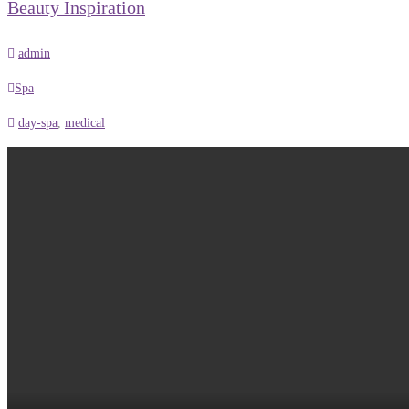
Beauty Inspiration
admin
Spa
day-spa
,
medical