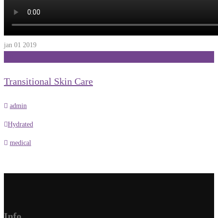
jan 01
2019
0
Transitional Skin Care
admin
Hydrated
medical
Info