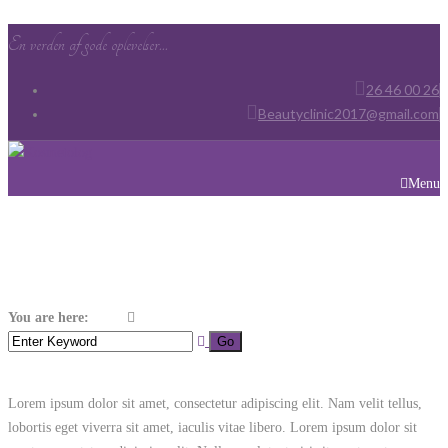
En verden af gode oplevelser...
26 46 00 26
Beautyclinic2017@gmail.com
Menu
Tag:
Spa
You are here:
Home
Spa
Lorem ipsum dolor sit amet, consectetur adipiscing elit. Nam velit tellus,
lobortis eget viverra sit amet, iaculis vitae libero. Lorem ipsum dolor sit