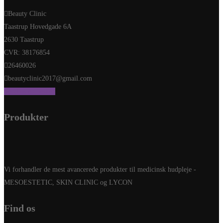
Beauty Clinic
Taastrup Hovedgade 6A
2630 Taastrup
CVR: 38176854
26460026
beautyclinic2017@gmail.com
Send os en besked
Produkter
Vi forhandler de mest avancerede produkter til medicinsk hudpleje -
MESOESTETIC, SKIN CLINIC og LYCON
Find os