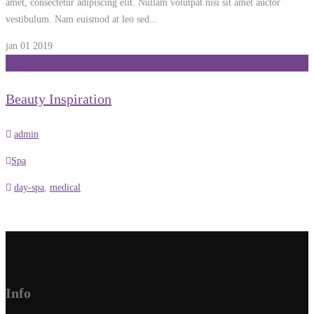
amet, consectetur adipiscing elit. Nullam volutpat nisi sit amet auctor
vestibulum. Nam euismod at leo sed...
jan 01
2019
0
Beauty Inspiration
admin
Spa
day-spa
,
medical
Info