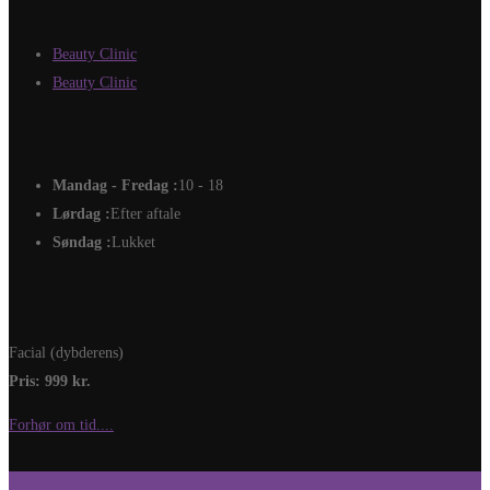
Beauty Clinic
Beauty Clinic
Mandag - Fredag :
10 - 18
Lørdag :
Efter aftale
Søndag :
Lukket
Facial (dybderens)
Pris: 999 kr.
Forhør om tid....